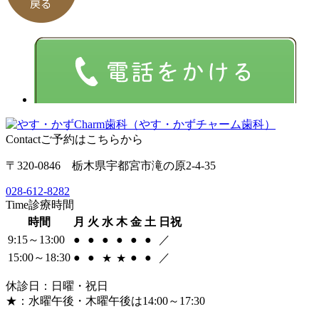
Contact
ご予約はこちらから
〒320-0846 栃木県宇都宮市滝の原2-4-35
028-612-8282
Time
診療時間
時間
月
火
水
木
金
土
日祝
9:15～13:00
●
●
●
●
●
●
／
15:00～18:30
●
●
●
●
／
★
★
休診日：日曜・祝日
★：水曜午後・木曜午後は14:00～17:30