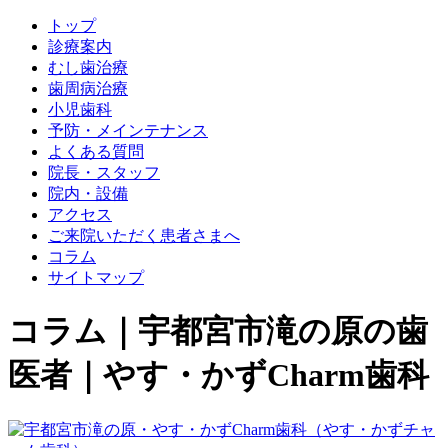
トップ
診療案内
むし歯治療
歯周病治療
小児歯科
予防・メインテナンス
よくある質問
院長・スタッフ
院内・設備
アクセス
ご来院いただく患者さまへ
コラム
サイトマップ
コラム｜宇都宮市滝の原の歯
医者｜やす・かずCharm歯科