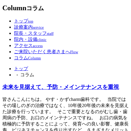
Column
コラム
トップ
top
診療案内
service
院長・スタッフ
staff
院内・設備
clinic
アクセス
access
ご来院いただく患者さまへ
Flow
コラム
Column
トップ
› コラム
未来を見据えて、予防・メインテナンスを重視
皆さんこんにちは。 やす・かずcharm歯科です。 当院では
その場しのぎの治療ではなく、10年後20年後の未来を見据え
た診療を行っています。 そこで重要となるのがむし歯・歯
周病の予防、お口のメインテナンスですね。 お口の病気を
積極的に予防することによって、発育への良い影響、健康長
寿、ビジネスチャンスを作り出すなど、さまざまなメリット