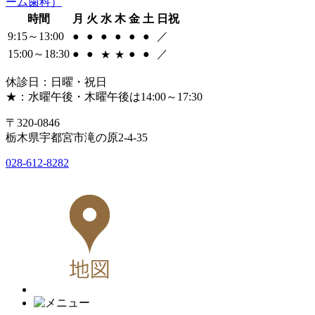
時間
月
火
水
木
金
土
日祝
9:15～13:00
●
●
●
●
●
●
／
15:00～18:30
●
●
●
●
／
★
★
休診日：日曜・祝日
★：水曜午後・木曜午後は14:00～17:30
〒320-0846
栃木県宇都宮市滝の原2-4-35
028-612-8282